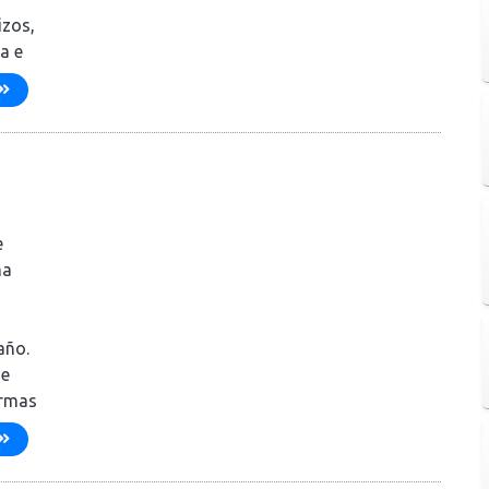
izos,
a e
e
ma
año.
de
ermas