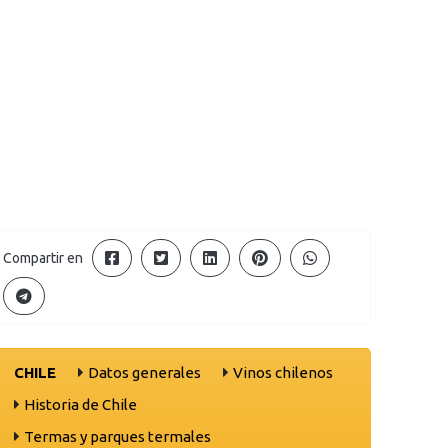
Compartir en
CHILE
Datos generales
Vinos chilenos
Historia de Chile
Termas y parques termales