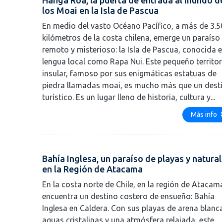
los Moai en la Isla de Pascua
En medio del vasto Océano Pacífico, a más de 3.5
kilómetros de la costa chilena, emerge un paraíso
remoto y misterioso: la Isla de Pascua, conocida e
lengua local como Rapa Nui. Este pequeño territor
insular, famoso por sus enigmáticas estatuas de
piedra llamadas moai, es mucho más que un dest
turístico. Es un lugar lleno de historia, cultura y...
Más info
Bahía Inglesa, un paraíso de playas y natura
en la Región de Atacama
En la costa norte de Chile, en la región de Atacam
encuentra un destino costero de ensueño: Bahía
Inglesa en Caldera. Con sus playas de arena blanc
aguas cristalinas y una atmósfera relajada, este