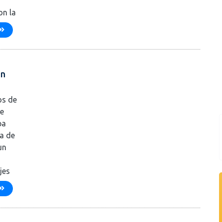
on la
ón
os de
de
pa
va de
un
jes