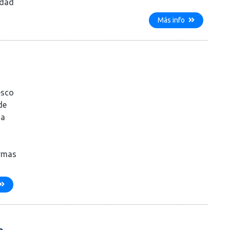
idad
Más info
esco
de
ia
ermas
e