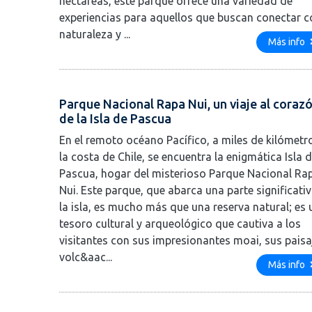
hectáreas, este parque ofrece una variedad de
experiencias para aquellos que buscan conectar c
naturaleza y ...
Más info
Parque Nacional Rapa Nui, un viaje al coraz
de la Isla de Pascua
En el remoto océano Pacífico, a miles de kilómetr
la costa de Chile, se encuentra la enigmática Isla 
Pascua, hogar del misterioso Parque Nacional Ra
Nui. Este parque, que abarca una parte significati
la isla, es mucho más que una reserva natural; es 
tesoro cultural y arqueológico que cautiva a los
visitantes con sus impresionantes moai, sus paisa
volc&aac...
Más info