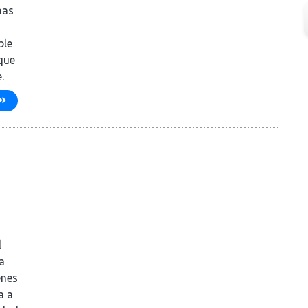
nas
ble
 que
.
l
a
enes
a a