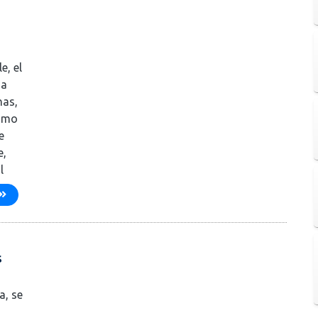
e, el
ua
nas,
Como
e
e,
l
s
a, se
a