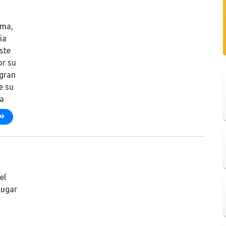
ama,
ia
ste
or su
 gran
e su
la
el
lugar