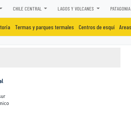
CHILE CENTRAL
LAGOS Y VOLCANES
PATAGONIA
toria
Termas y parques termales
Centros de esquí
Areas
al
sur
único