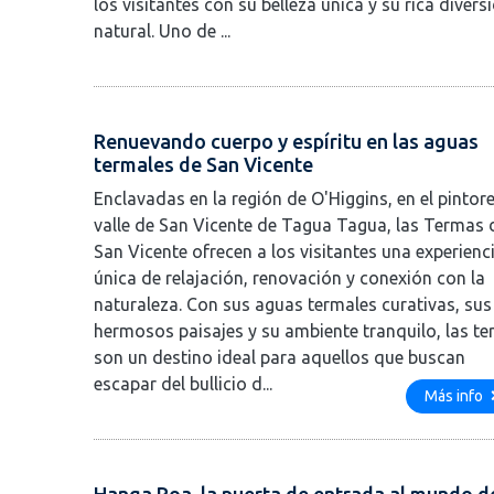
los visitantes con su belleza única y su rica divers
natural. Uno de ...
Renuevando cuerpo y espíritu en las aguas
termales de San Vicente
Enclavadas en la región de O'Higgins, en el pintor
valle de San Vicente de Tagua Tagua, las Termas 
San Vicente ofrecen a los visitantes una experienc
única de relajación, renovación y conexión con la
naturaleza. Con sus aguas termales curativas, sus
hermosos paisajes y su ambiente tranquilo, las t
son un destino ideal para aquellos que buscan
escapar del bullicio d...
Más info
Hanga Roa, la puerta de entrada al mundo d