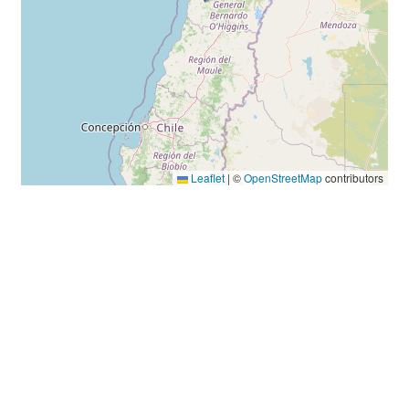
Leaflet
|
©
OpenStreetMap
contributors