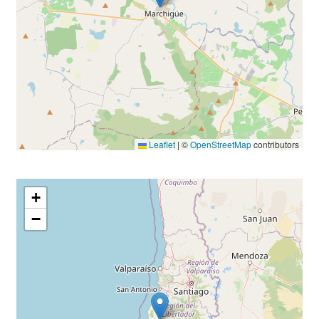
Leaflet
|
©
OpenStreetMap
contributors
+
−