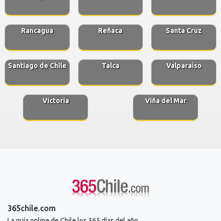
Rancagua
Reñaca
Santa Cruz
Santiago de Chile
Talca
Valparaíso
Victoria
Viña del Mar
365chile.com
La guía online de Chile los 365 días del año