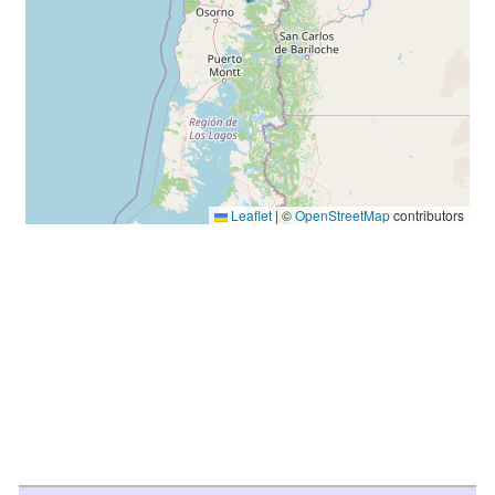
Leaflet
|
©
OpenStreetMap
contributors