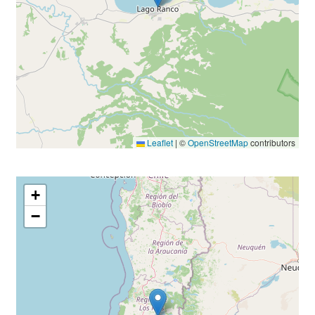
Leaflet
|
©
OpenStreetMap
contributors
+
−