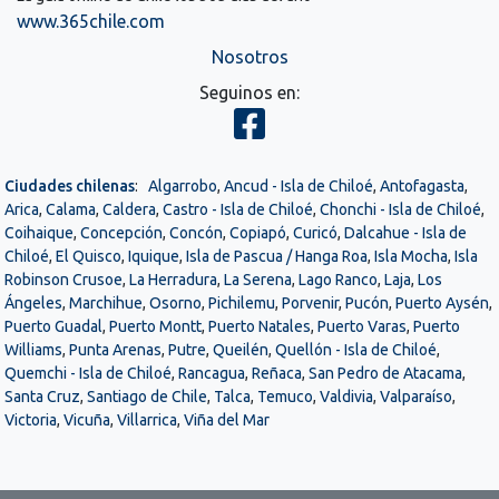
www.365chile.com
Nosotros
Seguinos en:
Ciudades chilenas
:
Algarrobo
,
Ancud - Isla de Chiloé
,
Antofagasta
,
Arica
,
Calama
,
Caldera
,
Castro - Isla de Chiloé
,
Chonchi - Isla de Chiloé
,
Coihaique
,
Concepción
,
Concón
,
Copiapó
,
Curicó
,
Dalcahue - Isla de
Chiloé
,
El Quisco
,
Iquique
,
Isla de Pascua / Hanga Roa
,
Isla Mocha
,
Isla
Robinson Crusoe
,
La Herradura
,
La Serena
,
Lago Ranco
,
Laja
,
Los
Ángeles
,
Marchihue
,
Osorno
,
Pichilemu
,
Porvenir
,
Pucón
,
Puerto Aysén
,
Puerto Guadal
,
Puerto Montt
,
Puerto Natales
,
Puerto Varas
,
Puerto
Williams
,
Punta Arenas
,
Putre
,
Queilén
,
Quellón - Isla de Chiloé
,
Quemchi - Isla de Chiloé
,
Rancagua
,
Reñaca
,
San Pedro de Atacama
,
Santa Cruz
,
Santiago de Chile
,
Talca
,
Temuco
,
Valdivia
,
Valparaíso
,
Victoria
,
Vicuña
,
Villarrica
,
Viña del Mar