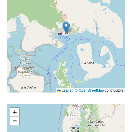
Leaflet
|
©
OpenStreetMap
contributors
+
−