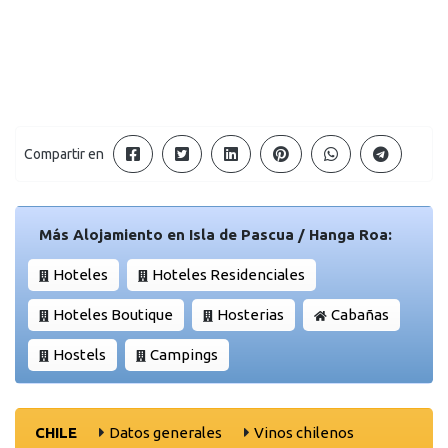
Compartir en
Más Alojamiento en Isla de Pascua / Hanga Roa:
Hoteles
Hoteles Residenciales
Hoteles Boutique
Hosterias
Cabañas
Hostels
Campings
CHILE
Datos generales
Vinos chilenos