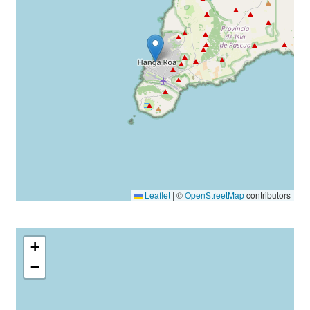
Leaflet
|
©
OpenStreetMap
contributors
+
−