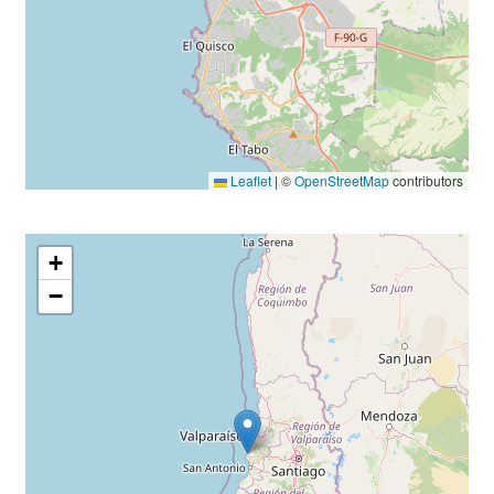
Leaflet
|
©
OpenStreetMap
contributors
+
−