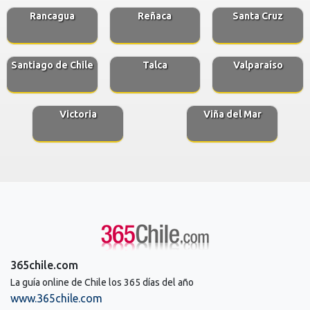
Rancagua
Reñaca
Santa Cruz
Santiago de Chile
Talca
Valparaíso
Victoria
Viña del Mar
365chile.com
La guía online de Chile los 365 días del año
www.365chile.com