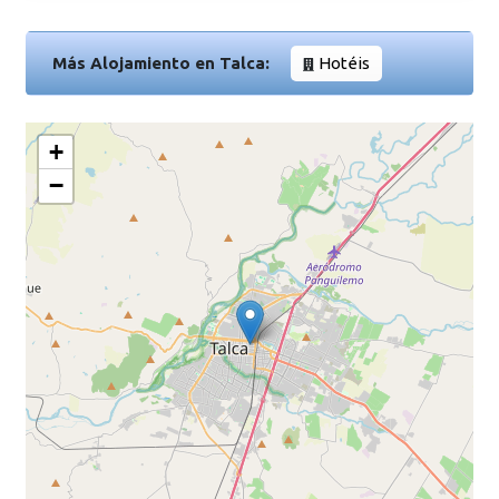
Más Alojamiento en Talca:
Hotéis
+
−