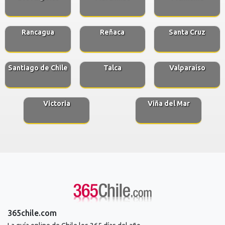
Rancagua
Reñaca
Santa Cruz
Santiago de Chile
Talca
Valparaíso
Victoria
Viña del Mar
365chile.com