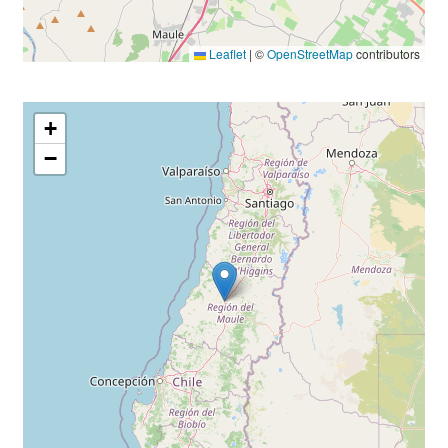
Leaflet
|
©
OpenStreetMap
contributors
+
−