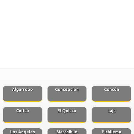
Algarrobo
Concepción
Concón
Curicó
El Quisco
Laja
Los Ángeles
Marchihue
Pichilemu