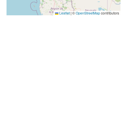
Leaflet
|
©
OpenStreetMap
contributors