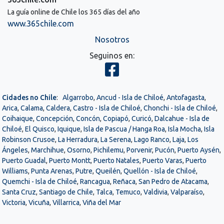
La guía online de Chile los 365 días del año
www.365chile.com
Nosotros
Seguinos en:
Cidades no Chile
:
Algarrobo
,
Ancud - Isla de Chiloé
,
Antofagasta
,
Arica
,
Calama
,
Caldera
,
Castro - Isla de Chiloé
,
Chonchi - Isla de Chiloé
,
Coihaique
,
Concepción
,
Concón
,
Copiapó
,
Curicó
,
Dalcahue - Isla de
Chiloé
,
El Quisco
,
Iquique
,
Isla de Pascua / Hanga Roa
,
Isla Mocha
,
Isla
Robinson Crusoe
,
La Herradura
,
La Serena
,
Lago Ranco
,
Laja
,
Los
Ángeles
,
Marchihue
,
Osorno
,
Pichilemu
,
Porvenir
,
Pucón
,
Puerto Aysén
,
Puerto Guadal
,
Puerto Montt
,
Puerto Natales
,
Puerto Varas
,
Puerto
Williams
,
Punta Arenas
,
Putre
,
Queilén
,
Quellón - Isla de Chiloé
,
Quemchi - Isla de Chiloé
,
Rancagua
,
Reñaca
,
San Pedro de Atacama
,
Santa Cruz
,
Santiago de Chile
,
Talca
,
Temuco
,
Valdivia
,
Valparaíso
,
Victoria
,
Vicuña
,
Villarrica
,
Viña del Mar