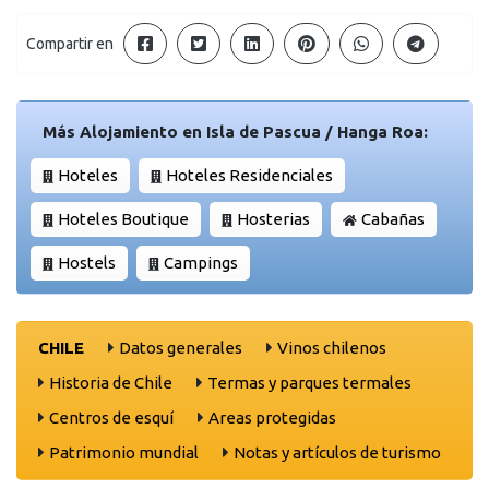
Compartir en
Más Alojamiento en Isla de Pascua / Hanga Roa:
Hoteles
Hoteles Residenciales
Hoteles Boutique
Hosterias
Cabañas
Hostels
Campings
CHILE
Datos generales
Vinos chilenos
Historia de Chile
Termas y parques termales
Centros de esquí
Areas protegidas
Patrimonio mundial
Notas y artículos de turismo