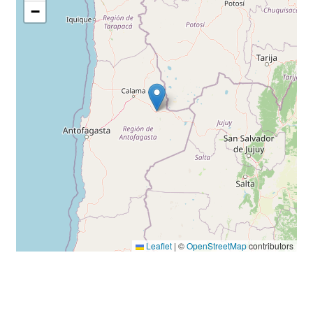
−
Leaflet
|
©
OpenStreetMap
contributors