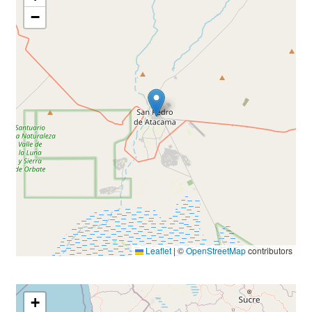
−
Leaflet
|
©
OpenStreetMap
contributors
+