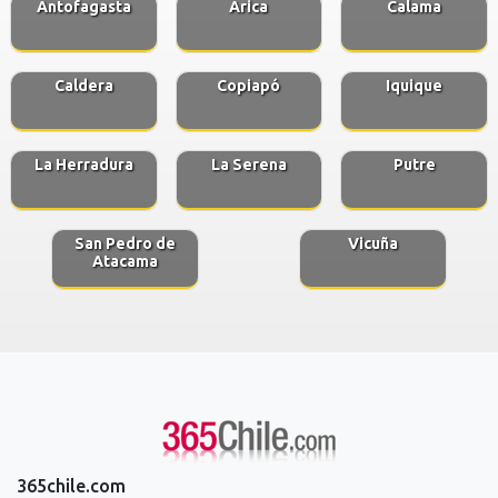
Antofagasta
Arica
Calama
Caldera
Copiapó
Iquique
La Herradura
La Serena
Putre
San Pedro de
Vicuña
Atacama
365chile.com