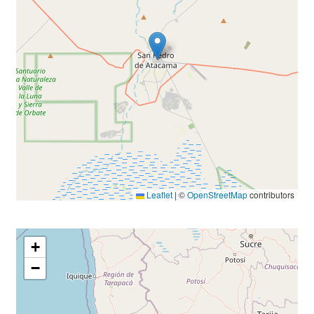
Leaflet
|
©
OpenStreetMap
contributors
+
−