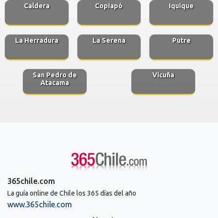
Caldera
Copiapó
Iquique
La Herradura
La Serena
Putre
San Pedro de
Vicuña
Atacama
365chile.com
La guía online de Chile los 365 días del año
www.365chile.com