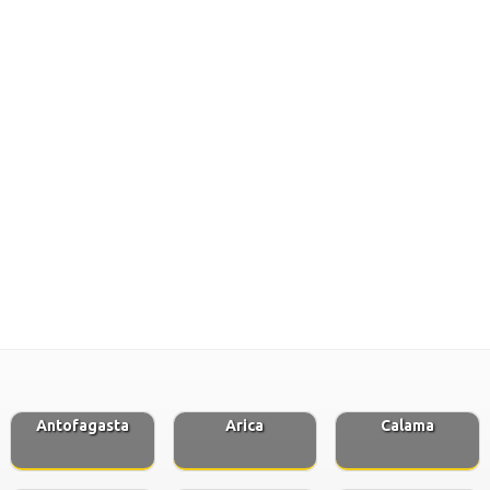
Antofagasta
Arica
Calama