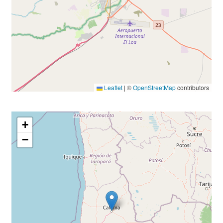
Leaflet
|
©
OpenStreetMap
contributors
+
−