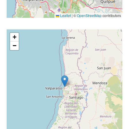
Leaflet
|
©
OpenStreetMap
contributors
+
−