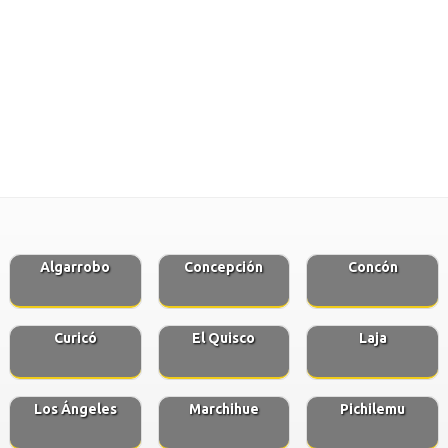
Algarrobo
Concepción
Concón
Curicó
El Quisco
Laja
Los Ángeles
Marchihue
Pichilemu