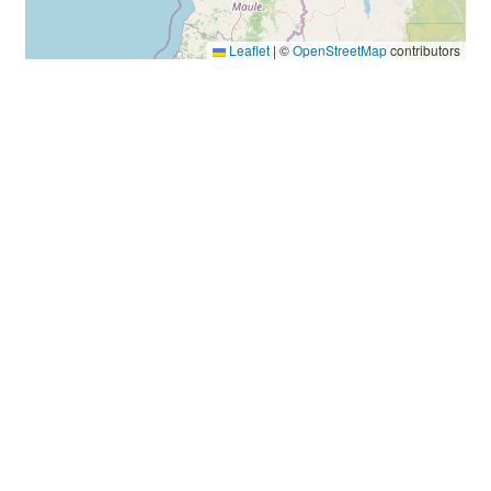
Leaflet
|
©
OpenStreetMap
contributors