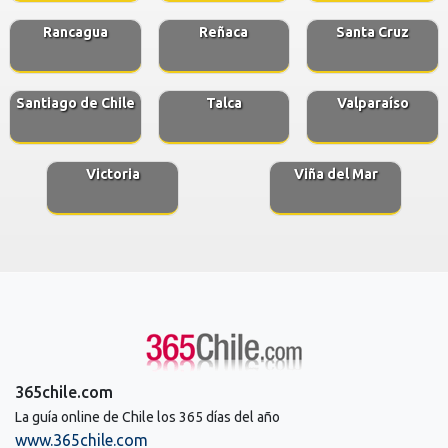
Rancagua
Reñaca
Santa Cruz
Santiago de Chile
Talca
Valparaíso
Victoria
Viña del Mar
365chile.com
La guía online de Chile los 365 días del año
www.365chile.com