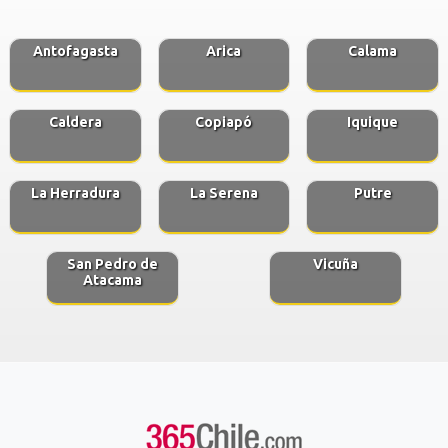
Antofagasta
Arica
Calama
Caldera
Copiapó
Iquique
La Herradura
La Serena
Putre
San Pedro de
Vicuña
Atacama