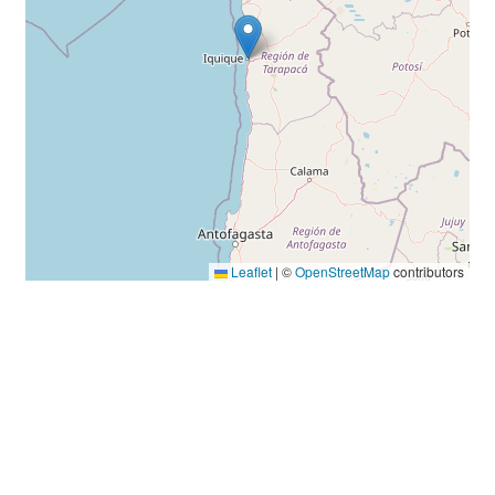
Leaflet
|
©
OpenStreetMap
contributors