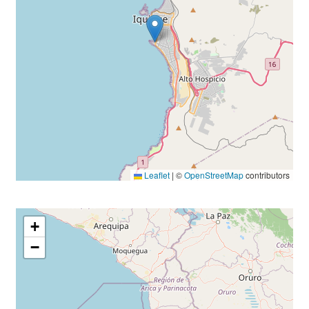
Leaflet
|
©
OpenStreetMap
contributors
+
−