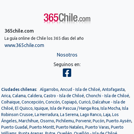
365chile.com
La guía online de Chile los 365 días del año
www.365chile.com
Nosotros
Seguinos en:
Ciudades chilenas
:
Algarrobo
,
Ancud - Isla de Chiloé
,
Antofagasta
,
Arica
,
Calama
,
Caldera
,
Castro - Isla de Chiloé
,
Chonchi - Isla de Chiloé
,
Coihaique
,
Concepción
,
Concón
,
Copiapó
,
Curicó
,
Dalcahue - Isla de
Chiloé
,
El Quisco
,
Iquique
,
Isla de Pascua / Hanga Roa
,
Isla Mocha
,
Isla
Robinson Crusoe
,
La Herradura
,
La Serena
,
Lago Ranco
,
Laja
,
Los
Ángeles
,
Marchihue
,
Osorno
,
Pichilemu
,
Porvenir
,
Pucón
,
Puerto Aysén
,
Puerto Guadal
,
Puerto Montt
,
Puerto Natales
,
Puerto Varas
,
Puerto
Williams
,
Punta Arenas
,
Putre
,
Queilén
,
Quellón - Isla de Chiloé
,