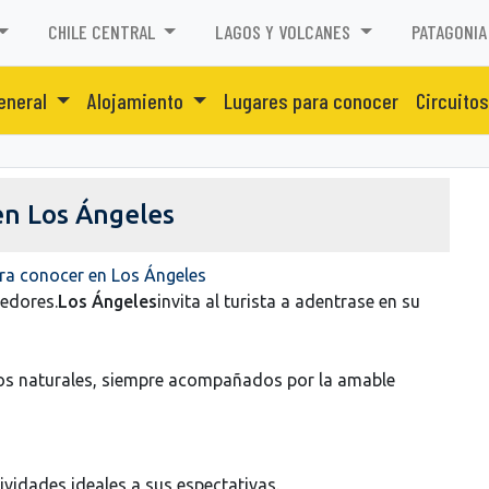
CHILE CENTRAL
LAGOS Y VOLCANES
PATAGONIA
eneral
Alojamiento
Lugares para conocer
Circuitos
 en Los Ángeles
ra conocer en Los Ángeles
dedores.
Los Ángeles
invita al turista a adentrase en su
tos naturales, siempre acompañados por la amable
ividades ideales a sus espectativas.