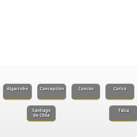
Algarrobo
Concepción
Concón
Curicó
Santiago
Talca
de Chile