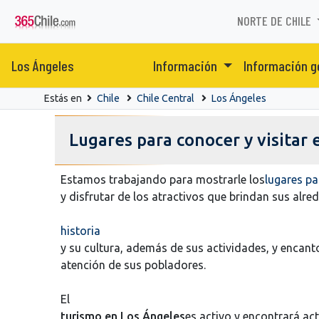
NORTE DE CHILE
Los Ángeles
Información
Información g
Estás en
Chile
Chile Central
Los Ángeles
Lugares para conocer y visitar
Estamos trabajando para mostrarle los
lugares pa
y disfrutar de los atractivos que brindan sus alre
historia
y su cultura, además de sus actividades, y encan
atención de sus pobladores.
El
turismo en Los Ángeles
es activo y encontrará act