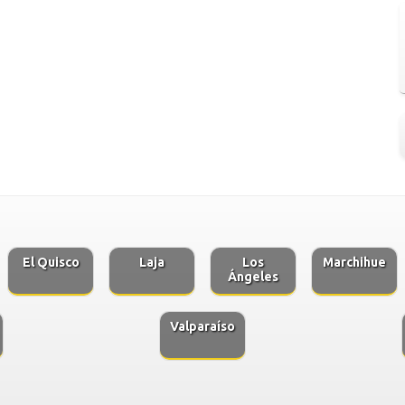
El Quisco
Laja
Los
Marchihue
Ángeles
Valparaíso