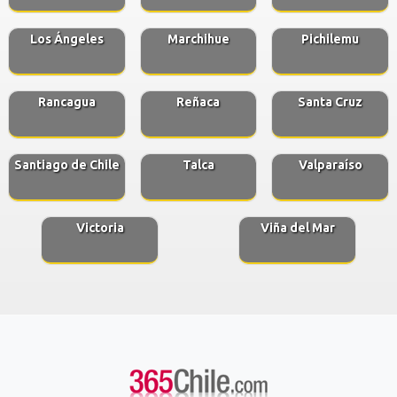
Los Ángeles
Marchihue
Pichilemu
Rancagua
Reñaca
Santa Cruz
Santiago de Chile
Talca
Valparaíso
Victoria
Viña del Mar