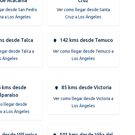
 de Atacama
Cruz
gar desde San Pedro
Ver
como llegar desde Santa
ma a Los Ángeles
Cruz a Los Ángeles
s desde Talca
142 kms desde Temuco
egar desde Talca a
Ver
como llegar desde Temuco a
s Ángeles
Los Ángeles
 kms desde
85 kms desde Victoria
lparaíso
Ver
como llegar desde Victoria a
o llegar desde
Los Ángeles
so a Los Ángeles
desde Villarrica
501 kms desde Viña del