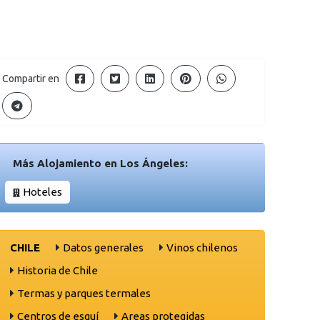
Compartir en
Más Alojamiento en Los Ángeles:
Hoteles
CHILE
Datos generales
Vinos chilenos
Historia de Chile
Termas y parques termales
Centros de esquí
Areas protegidas