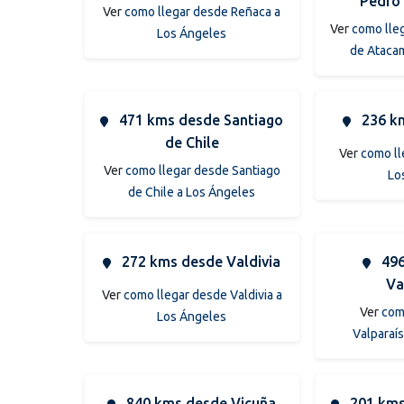
Pedro
Ver
como llegar desde Reñaca a
Ver
como lle
Los Ángeles
de Ataca
471 kms desde Santiago
236 km
de Chile
Ver
como ll
Ver
como llegar desde Santiago
Lo
de Chile a Los Ángeles
272 kms desde Valdivia
496
Va
Ver
como llegar desde Valdivia a
Ver
com
Los Ángeles
Valparaí
840 kms desde Vicuña
201 kms 