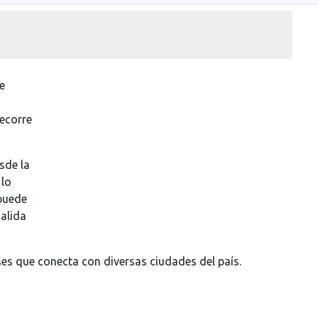
e
recorre
sde la
 lo
 puede
salida
es que conecta con diversas ciudades del país.