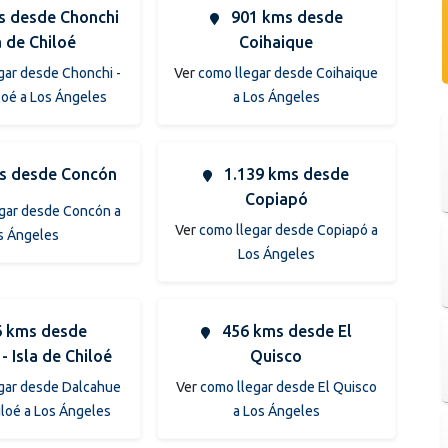
 desde Chonchi
901 kms desde
la de Chiloé
Coihaique
gar desde Chonchi -
Ver
como llegar desde Coihaique
iloé a Los Ángeles
a Los Ángeles
s desde Concón
1.139 kms desde
Copiapó
gar desde Concón a
Ver
como llegar desde Copiapó a
s Ángeles
Los Ángeles
 kms desde
456 kms desde El
- Isla de Chiloé
Quisco
gar desde Dalcahue
Ver
como llegar desde El Quisco
hiloé a Los Ángeles
a Los Ángeles