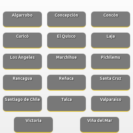
Algarrobo
Concepción
Concón
Curicó
El Quisco
Laja
Los Ángeles
Marchihue
Pichilemu
Rancagua
Reñaca
Santa Cruz
Santiago de Chile
Talca
Valparaíso
Victoria
Viña del Mar