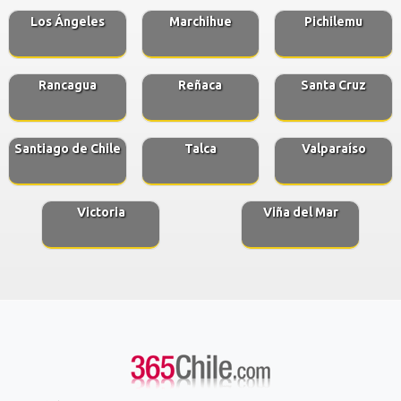
Los Ángeles
Marchihue
Pichilemu
Rancagua
Reñaca
Santa Cruz
Santiago de Chile
Talca
Valparaíso
Victoria
Viña del Mar