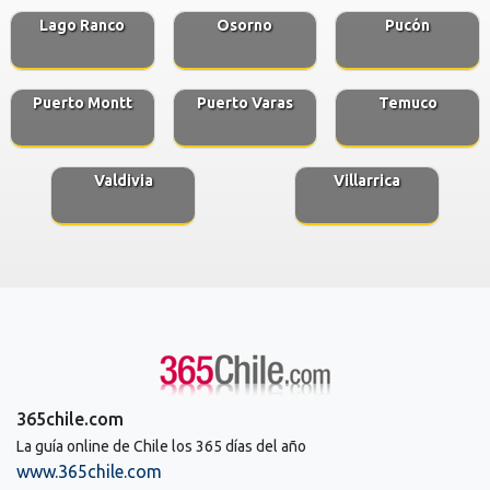
Lago Ranco
Osorno
Pucón
Puerto Montt
Puerto Varas
Temuco
Valdivia
Villarrica
365chile.com
La guía online de Chile los 365 días del año
www.365chile.com