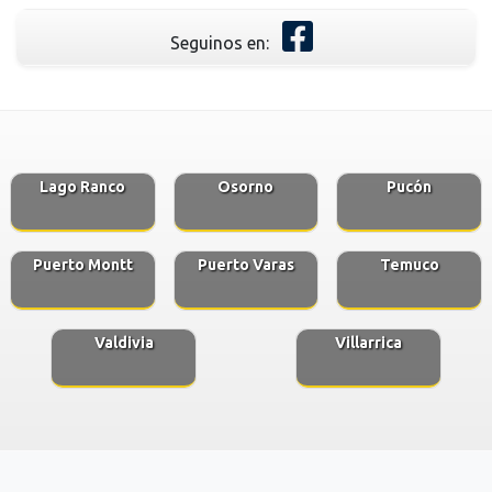
Seguinos en:
Lago Ranco
Osorno
Pucón
Puerto Montt
Puerto Varas
Temuco
Valdivia
Villarrica