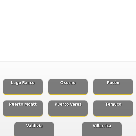
Lago Ranco
Osorno
Pucón
Puerto Montt
Puerto Varas
Temuco
Valdivia
Villarrica