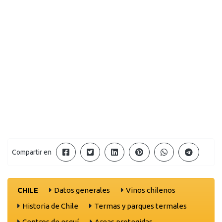
Compartir en
CHILE
Datos generales
Vinos chilenos
Historia de Chile
Termas y parques termales
Centros de esquí
Areas protegidas