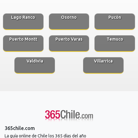
Lago Ranco
Osorno
Pucón
Puerto Montt
Puerto Varas
Temuco
Valdivia
Villarrica
365chile.com
La guía online de Chile los 365 días del año