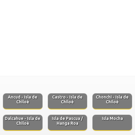
Ancud - Isla de
Castro - Isla de
Chonchi - Isla de
Chiloé
Chiloé
Chiloé
Dalcahue - Isla de
Isla de Pascua /
Isla Mocha
Chiloé
Hanga Roa