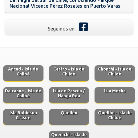
Nacional Vicente Pérez Rosales en Puerto Varas
Seguinos en:
Ancud - Isla de
Castro - Isla de
Chonchi - Isla de
Chiloé
Chiloé
Chiloé
Dalcahue - Isla de
Isla de Pascua /
Isla Mocha
Chiloé
Hanga Roa
Isla Robinson
Queilén
Quellón - Isla de
Crusoe
Chiloé
Quemchi - Isla de