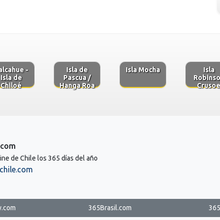
alcahue -
Isla de
Isla Mocha
Isla
Isla de
Pascua /
Robins
Chiloé
Hanga Roa
Cruso
.com
line de Chile los 365 días del año
chile.com
y.com
365Brasil.com
365