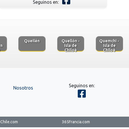
Seguinos en:
Queilén
Quellón -
Quemchi -
on
Isla de
Isla de
e
Chiloé
Chiloé
Seguinos en:
Nosotros
Chile.com
365Francia.com