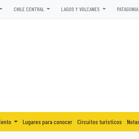
CHILE CENTRAL
LAGOS Y VOLCANES
PATAGONIA
iento
Lugares para conocer
Circuitos turisticos
Nota