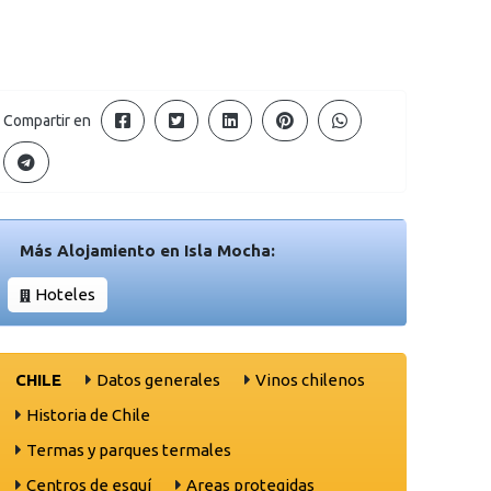
Compartir en
Más Alojamiento en Isla Mocha:
Hoteles
CHILE
Datos generales
Vinos chilenos
Historia de Chile
Termas y parques termales
Centros de esquí
Areas protegidas