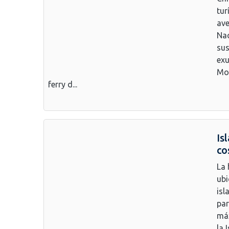
tur
ave
Nac
sus
exu
Moc
ferry d...
Is
co
La 
ubi
isl
par
máx
la 