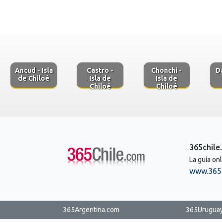
Ancud - Isla
Castro -
Chonchi -
D
de Chiloé
Isla de
Isla de
Chiloé
Chiloé
365chile
La guía on
www.365
365Argentina.com
365Urugua