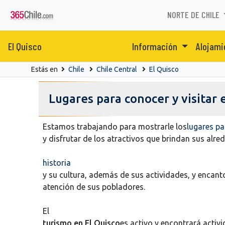
NORTE DE CHILE
El Quisco
Información
Alojam
Estás en
Chile
Chile Central
El Quisco
Lugares para conocer y visitar 
Estamos trabajando para mostrarle los
lugares pa
y disfrutar de los atractivos que brindan sus alre
historia
y su cultura, además de sus actividades, y encan
atención de sus pobladores.
El
turismo en El Quisco
es activo y encontrará activi