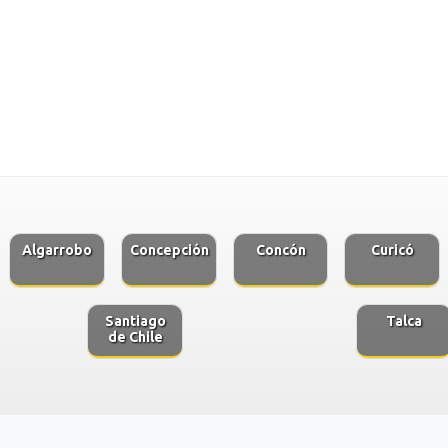
Algarrobo
Concepción
Concón
Curicó
Santiago
Talca
de Chile