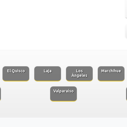
El Quisco
Laja
Los
Marchihue
Ángeles
Valparaíso