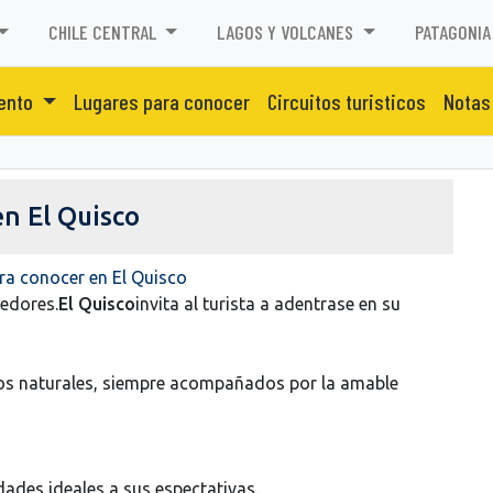
CHILE CENTRAL
LAGOS Y VOLCANES
PATAGONIA
iento
Lugares para conocer
Circuitos turisticos
Notas
en El Quisco
ra conocer en El Quisco
dedores.
El Quisco
invita al turista a adentrase en su
tos naturales, siempre acompañados por la amable
dades ideales a sus espectativas.