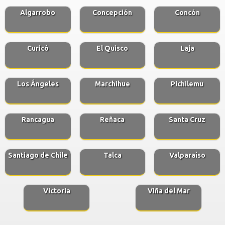
Algarrobo
Concepción
Concón
Curicó
El Quisco
Laja
Los Ángeles
Marchihue
Pichilemu
Rancagua
Reñaca
Santa Cruz
Santiago de Chile
Talca
Valparaíso
Victoria
Viña del Mar