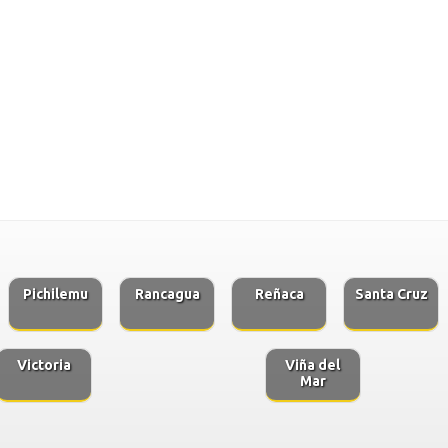
Pichilemu
Rancagua
Reñaca
Santa Cruz
Victoria
Viña del
Mar