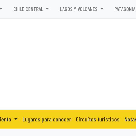
CHILE CENTRAL
LAGOS Y VOLCANES
PATAGONIA
iento
Lugares para conocer
Circuitos turisticos
Nota