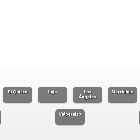
El Quisco
Laja
Los
Marchihue
Ángeles
Valparaíso