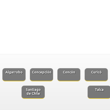
Algarrobo
Concepción
Concón
Curicó
Santiago
Talca
de Chile