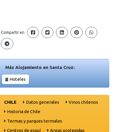
Compartir en
Más Alojamiento en Santa Cruz:
Hoteles
CHILE
Datos generales
Vinos chilenos
Historia de Chile
Termas y parques termales
Centros de esquí
Areas protegidas