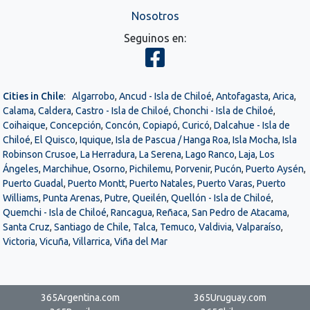
Nosotros
Seguinos en:
Cities in Chile
:
Algarrobo
,
Ancud - Isla de Chiloé
,
Antofagasta
,
Arica
,
Calama
,
Caldera
,
Castro - Isla de Chiloé
,
Chonchi - Isla de Chiloé
,
Coihaique
,
Concepción
,
Concón
,
Copiapó
,
Curicó
,
Dalcahue - Isla de
Chiloé
,
El Quisco
,
Iquique
,
Isla de Pascua / Hanga Roa
,
Isla Mocha
,
Isla
Robinson Crusoe
,
La Herradura
,
La Serena
,
Lago Ranco
,
Laja
,
Los
Ángeles
,
Marchihue
,
Osorno
,
Pichilemu
,
Porvenir
,
Pucón
,
Puerto Aysén
,
Puerto Guadal
,
Puerto Montt
,
Puerto Natales
,
Puerto Varas
,
Puerto
Williams
,
Punta Arenas
,
Putre
,
Queilén
,
Quellón - Isla de Chiloé
,
Quemchi - Isla de Chiloé
,
Rancagua
,
Reñaca
,
San Pedro de Atacama
,
Santa Cruz
,
Santiago de Chile
,
Talca
,
Temuco
,
Valdivia
,
Valparaíso
,
Victoria
,
Vicuña
,
Villarrica
,
Viña del Mar
365Argentina.com
365Uruguay.com