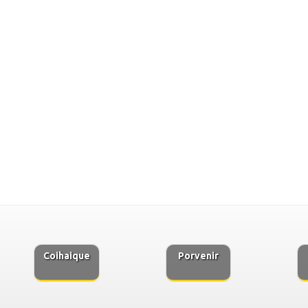
Coihaique
Porvenir