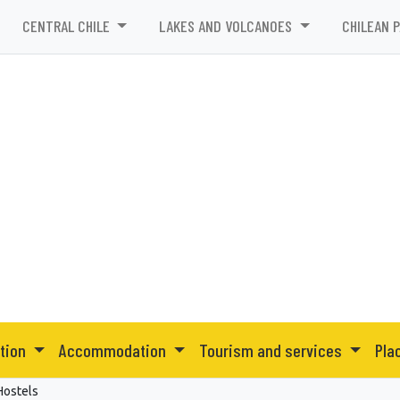
CENTRAL CHILE
LAKES AND VOLCANOES
CHILEAN 
ation
Accommodation
Tourism and services
Pla
Hostels