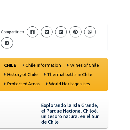
Compartir en
CHILE
Chile Information
Wines of Chile
History of Chile
Thermal baths in Chile
Protected Areas
World Heritage sites
Explorando la Isla Grande,
el Parque Nacional Chiloé,
un tesoro natural en el Sur
de Chile