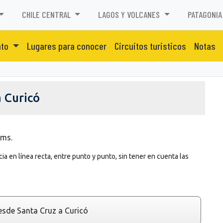
CHILE CENTRAL
LAGOS Y VOLCANES
PATAGONIA
nto
Lugares para conocer
Circuitos turisticos
Notas
 Curicó
kms.
ia en línea recta, entre punto y punto, sin tener en cuenta las
sde Santa Cruz a Curicó