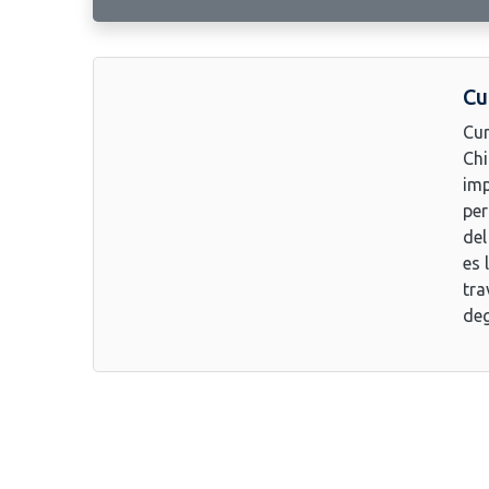
Cu
Cur
Chi
imp
per
del
es 
tra
deg