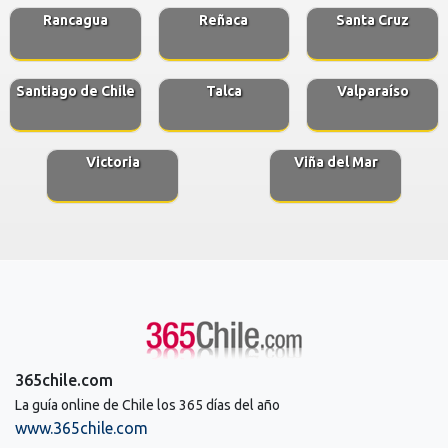
Rancagua
Reñaca
Santa Cruz
Santiago de Chile
Talca
Valparaíso
Victoria
Viña del Mar
365chile.com
La guía online de Chile los 365 días del año
www.365chile.com