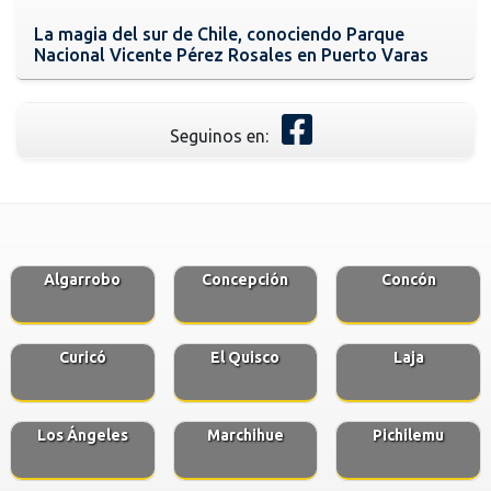
La magia del sur de Chile, conociendo Parque
Nacional Vicente Pérez Rosales en Puerto Varas
Seguinos en:
Algarrobo
Concepción
Concón
Curicó
El Quisco
Laja
Los Ángeles
Marchihue
Pichilemu