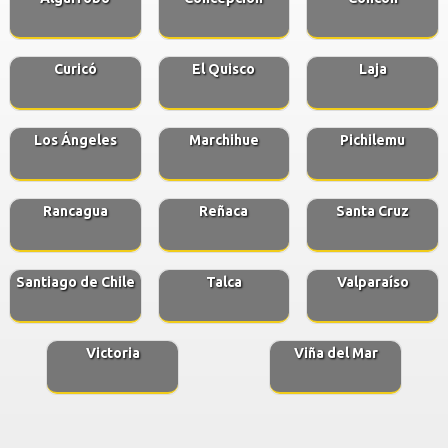
Curicó
El Quisco
Laja
Los Ángeles
Marchihue
Pichilemu
Rancagua
Reñaca
Santa Cruz
Santiago de Chile
Talca
Valparaíso
Victoria
Viña del Mar