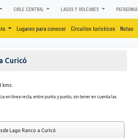
CHILE CENTRAL
LAGOS Y VOLCANES
PATAGONIA
nto
Lugares para conocer
Circuitos turisticos
Notas
a Curicó
3 kms.
ia en línea recta, entre punto y punto, sin tener en cuenta las
sde Lago Ranco a Curicó