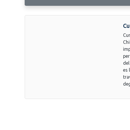
Cu
Cur
Chi
imp
per
del
es 
tra
deg