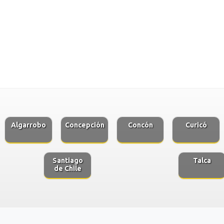
Algarrobo
Concepción
Concón
Curicó
Santiago
Talca
de Chile