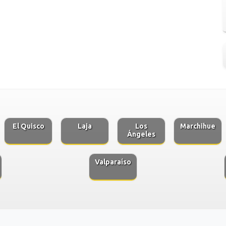
El Quisco
Laja
Los
Marchihue
Ángeles
Valparaíso