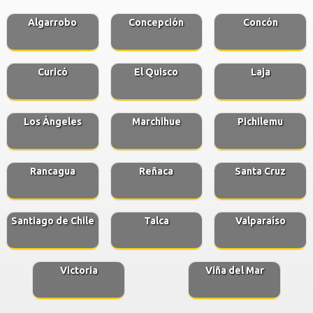
Algarrobo
Concepción
Concón
Curicó
El Quisco
Laja
Los Ángeles
Marchihue
Pichilemu
Rancagua
Reñaca
Santa Cruz
Santiago de Chile
Talca
Valparaíso
Victoria
Viña del Mar