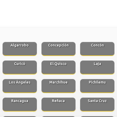
Algarrobo
Concepción
Concón
Curicó
El Quisco
Laja
Los Ángeles
Marchihue
Pichilemu
Rancagua
Reñaca
Santa Cruz