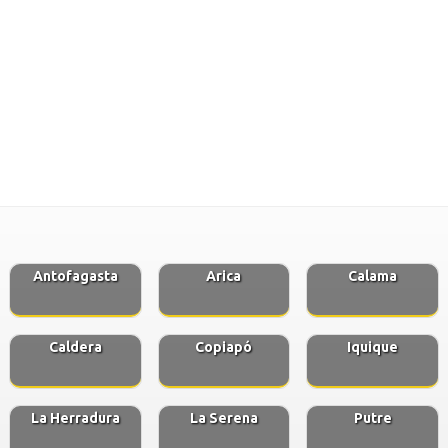
Antofagasta
Arica
Calama
Caldera
Copiapó
Iquique
La Herradura
La Serena
Putre