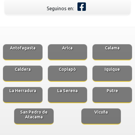
Seguinos en:
Antofagasta
Arica
Calama
Caldera
Copiapó
Iquique
La Herradura
La Serena
Putre
San Pedro de
Vicuña
Atacama